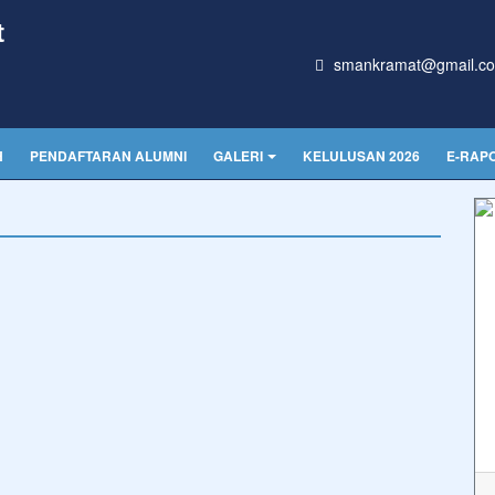
t
smankramat@gmail.c
H
PENDAFTARAN ALUMNI
GALERI
KELULUSAN 2026
E-RAP