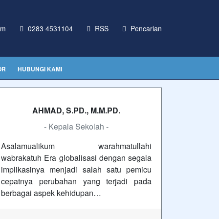
om
0283 4531104
RSS
Pencarian
OR
HUBUNGI KAMI
AHMAD, S.PD., M.M.PD.
- Kepala Sekolah -
Asalamualikum warahmatullahi
wabrakatuh Era globalisasi dengan segala
implikasinya menjadi salah satu pemicu
cepatnya perubahan yang terjadi pada
berbagai aspek kehidupan…